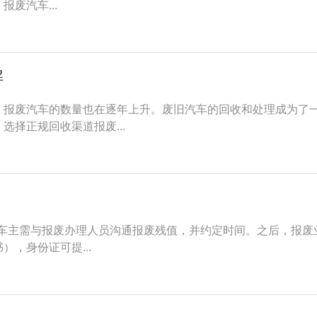
废汽车...
解
，报废汽车的数量也在逐年上升。废旧汽车的回收和处理成为了
择正规回收渠道报废...
拖车车主需与报废办理人员沟通报废残值，并约定时间。之后，报
，身份证可提...